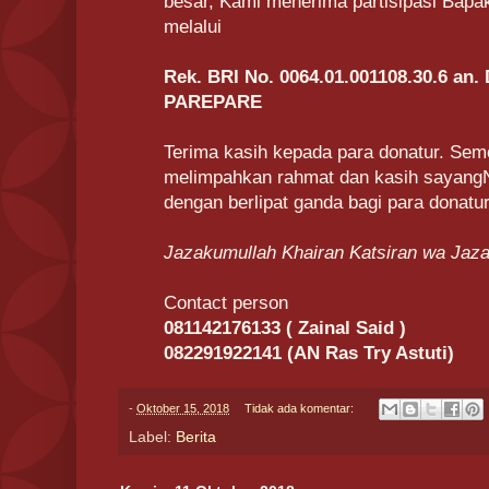
besar, Kami menerima partisipasi Bapak
melalui
Rek. BRI No.
0064.01.001108.30.6 an
PAREPARE
Terima kasih kepada para donatur. Se
melimpahkan rahmat dan kasih sayang
dengan berlipat ganda bagi para donatur
Jazakumullah Khairan Katsiran wa Jaza
Contact person
081142176133 ( Zainal Said )
082291922141 (AN Ras Try Astuti)
-
Oktober 15, 2018
Tidak ada komentar:
Label:
Berita