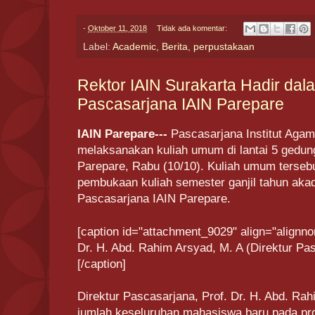
-
Oktober 11, 2018
Tidak ada komentar:
Label:
Academic
,
Berita
,
perpustakaan
Rektor IAIN Surakarta Hadir da
Pascasarjana IAIN Parepare
IAIN Parepare---
Pascasarjana Institut Agam
melaksanakan kuliah umum di lantai 5 gedun
Parepare, Rabu (10/10). Kuliah umum terseb
pembukaan kuliah semester ganjil tahun ak
Pascasarjana IAIN Parepare.
[caption id="attachment_9029" align="alignno
Dr. H. Abd. Rahim Arsyad, M. A (Direktur Pa
[/caption]
Direktur Pascasarjana, Prof. Dr. H. Abd. R
jumlah keseluruhan mahasiswa baru pada p