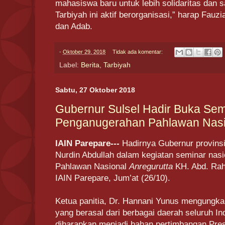
mahasiswa baru untuk lebih solidaritas dan
Tarbiyah ini aktif berorganisasi,” harap Fau
dan Adab.
-
Oktober 29, 2018
Tidak ada komentar:
Label:
Berita
,
Tarbiyah
Sabtu, 27 Oktober 2018
Gubernur Sulsel Hadir Buka Sem
Penganugerahan Pahlawan Nasi
IAIN Parepare---
Hadirnya Gubernur provinsi
Nurdin Abdullah dalam kegiatan seminar na
Pahlawan Nasional
Anregurutta
KH. Abd. Rah
IAIN Parepare, Jum’at (26/10).
Ketua panitia, Dr. Hannani Yunus mengungk
yang berasal dari berbagai daerah seluruh In
diharapkan menjadi bahan pertimbangan Pre