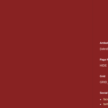
Artike
{latest
Page 
HIDE
Grid
GRID
Social
fac
twit