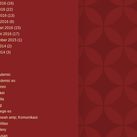
2016
(16)
016
(22)
2016
(13)
 2016
(9)
ari 2016
(15)
ri 2016
(17)
ber 2015
(1)
2014
(2)
014
(3)
ademic
demic es
mni
ikel
ita
g
lege es
kwah amp; Komunikasi
ilitas
lery
usan