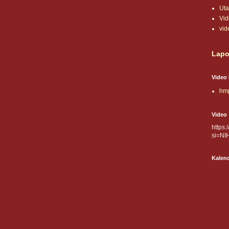
Ut
Vi
vid
Lapo
Video 
hmp
Video
https
si=NI
Kalen