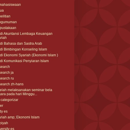
mahasiswaan
tua
elitian
ngumuman
pustakaan
di Akuntansi Lembaga Keuangan
riah
di Bahasa dan Sastra Arab
di Bimbingan Konseling Islam
di Ekonomi Syariah (Ekonomi Islam )
di Komunikasi Penyiaran Islam
search
earch ja
earch ru
earch zh-hans
elah melaksanakan seminar bela
ara pada hari Minggu...
 categorizar
der
dy es
riah amp; Ekonomi Islam
biyah
versity es