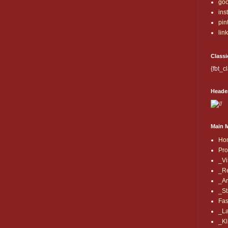
goo
ins
pin
lin
Classi
{fbt_c
Heade
Main 
Ho
Prof
_Vi
_Re
_Ar
_St
Fas
_La
_Kl