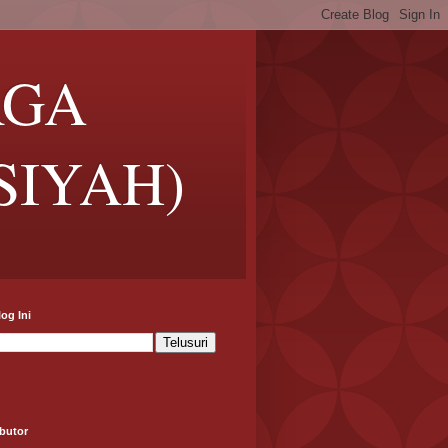
RGA
SIYAH)
log Ini
butor