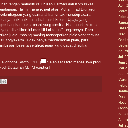
rajinan tangan mahasiswa jurusan Dakwah dan Komunikasi
April 
 undangan. Hal ini menarik perhatian Muhammad Djunaedi
Maret
n Kelembagaan yang diamanahkan untuk menutup acara
Febru
anya unik-unik, ini adalah hasil kreasi. Upaya yang
Janua
embangkan bakat-bakat yang dimiliki. Hal seperti ini bisa
Desem
ang dihasilkan ini memiliki nilai jual”, ungkapnya. Para
Novem
atkan juara, masing-masing mendapatkan piala yang terbuat
Oktob
ari Yogyakarta. Tidak hanya mendapatkan piala, para
inaan beserta sertifikat juara yang dapat dijadikan
Septe
Agust
Juli 2
"alignnone" width="300"]
Salah satu foto mahasiswa prodi
Juni 
di Dr. Zulfah M. Pd[/caption]
Mei 2
April 
Maret
Febru
Janua
Desem
Novem
Oktob
Septe
Agust
Juli 2