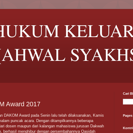
 HUKUM KELUA
(AHWAL SYAKH
Cari B
M Award 2017
an DAKOM Award pada Senin lalu telah dilaksanakan, Kamis
Pages
alam puncak acara. Dengan ditampilkannya beberapa
dari dosen maupun dari kalangan mahasiswa jurusan Dakwah
Kontri
n, berhasil menghibur dengan persembahannya Qasidah