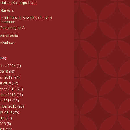
Hukum Keluarga Islam
Nur Asia
Prodi AHWAL SYAKHSIYAH IAIN
Parepare
Putri anugrah A
ainun aulia
nisaihwan
Blog
ber 2024
(1)
 2019
(10)
ari 2019
(24)
ri 2019
(17)
ber 2018
(23)
ber 2018
(16)
er 2018
(19)
mber 2018
(26)
us 2018
(25)
018
(15)
2018
(6)
018
(33)