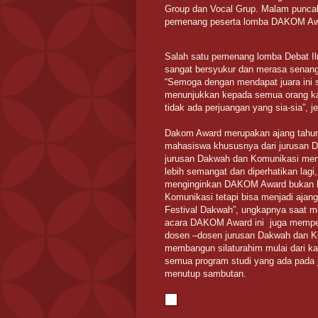
Group dan Vocal Grup. Malam punc
pemenang peserta lomba DAKOM Aw
Salah satu pemenang lomba Debat Il
sangat bersyukur dan merasa senang t
“Semoga dengan mendapat juara ini sa
menunjukkan kepada semua orang kala
tidak ada perjuangan yang sia-sia”, j
Dakom Award merupakan ajang tahuna
mahasiswa khususnya dari jurusan 
jurusan Dakwah dan Komunikasi meng
lebih semangat dan diperhatikan lag
menginginkan DAKOM Award bukan ha
Komunikasi tetapi bisa menjadi ajang
Festival Dakwah”, ungkapnya saat m
acara DAKOM Award ini juga memper
dosen –dosen jurusan Dakwah dan K
membangun silaturahim mulai dari k
semua program studi yang ada pada
menutup sambutan.