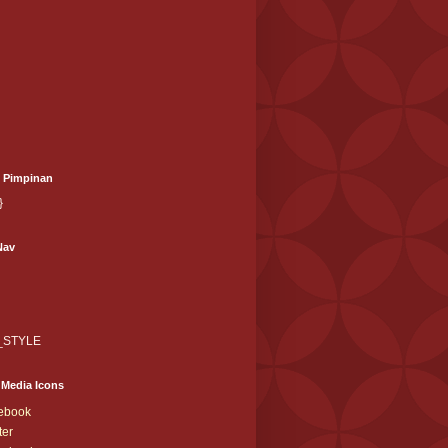
l Pimpinan
}
Nav
_STYLE
 Media Icons
ebook
ter