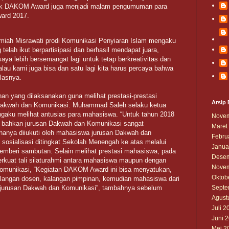
ak DAKOM Award juga menjadi malam pengumuman para
ard 2017.
miah Misrawati prodi Komunikasi Penyiaran Islam mengaku
elah ikut berpartisipasi dan berhasil mendapat juara,
ya lebih bersemangat lagi untuk tetap berkreativitas dan
u kami juga bisa dan satu lagi kita harus percaya bahwa
elasnya.
n yang dilaksanakan guna melihat prestasi-prestasi
Arsip 
Dakwah dan Komunikasi. Muhammad Saleh selaku ketua
aku melihat antusias para mahasiswa. “Untuk tahun 2018
Novem
i, bahkan jurusan Dakwah dan Komunikasi sangat
Maret
nya diiukuti oleh mahasiswa jurusan Dakwah dan
Febru
 sosialisasi ditingkat Sekolah Menengah ke atas melalui
Janua
emberi sambutan. Selain melihat prestasi mahasiswa, pada
Desem
kuat tali silaturahmi antara mahasiswa maupun dengan
Novem
omunikasi, “Kegiatan DAKOM Award ini bisa menyatukan,
Oktob
alangan dosen, kalangan pimpinan, kemudian mahasiswa dari
 jurusan Dakwah dan Komunikasi”, tambahnya sebelum
Septe
Agust
Juli 2
Juni 
Mei 2