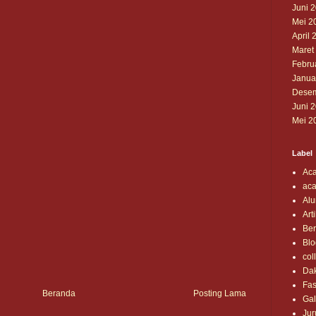
Juni 
Mei 2
April 
Maret
Febru
Janua
Desem
Juni 
Mei 2
Label
Ac
aca
Alu
Art
Ber
Blo
col
Da
Fas
Beranda
Posting Lama
Gal
Jur