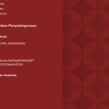
ama
deo
eo es
rkan Penyalahgunaan
Profil
shki_iainparepare
://youtu.be/DegWSM3ojjM?
H10C0twrmc0249
der Akademik