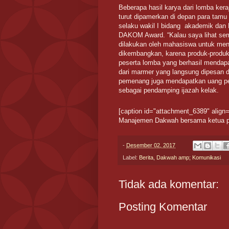
Beberapa hasil karya dari lomba ke
turut dipamerkan di depan para tamu
selaku wakil I bidang akademik da
DAKOM Award. “Kalau saya lihat semu
dilakukan oleh mahasiswa untuk meng
dikembangkan, karena produk-produk y
peserta lomba yang berhasil mendap
dari marmer yang langsung dipesan d
pemenang juga mendapatkan uang pemb
sebagai pendamping ijazah kelak.
[caption id="attachment_6389" align=
Manajemen Dakwah bersama ketua pro
-
Desember 02, 2017
Label:
Berita
,
Dakwah amp; Komunikasi
Tidak ada komentar:
Posting Komentar