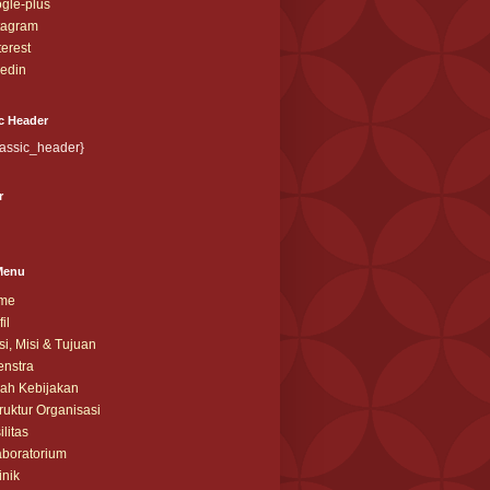
gle-plus
tagram
terest
kedin
c Header
lassic_header}
r
Menu
me
il
si, Misi & Tujuan
nstra
ah Kebijakan
ruktur Organisasi
ilitas
boratorium
inik