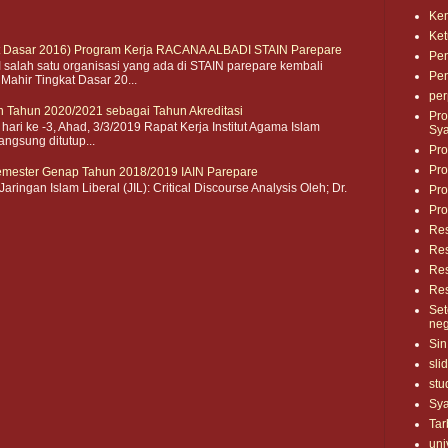
Ke
Ke
t Dasar 2016) Program Kerja RACANA ALBADI STAIN Parepare
Pen
lah satu organisasi yang ada di STAIN parepare kembali
Pe
hir Tingkat Dasar 20...
per
 Tahun 2020/2021 sebagai Tahun Akreditasi
Pro
i ke -3, Ahad, 3/3/2019 Rapat Kerja Institut Agama Islam
Sya
angsung ditutup...
Pro
Pro
Semester Genap Tahun 2018/2019 IAIN Parepare
aringan Islam Liberal (JIL): Critical Discourse Analysis Oleh; Dr.
Pro
Pro
Re
Res
Res
Res
Set
neg
Sin
sli
stu
Sya
Tar
uni