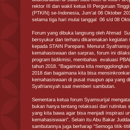
rektor III dan wakil ketua III Perguruan Tin
(PTKIN) se-Indonesia, Jum’at 06 Oktober 20
selama tiga hari mulai tanggal 06 s/d 08 Okt
Forum yang dibuka langsung oleh Ahmad Sul
bersyukur dan terharu dikarenakan kegiatan 
kepada STAIN Parepare. Menurut Syafriansy
kemahasiswaan dan sarpras, forum ini dilak
program bidikmisi, membahas evaluasi PBAK
tahun 2018. “Bagaimana kita menggolongkan 
2018 dan bagaimana kita bisa mensinkronka
kemahasiswaan di pusat maupun apa yang dil
Syafriansyah saat memberi sambutan.
Sementara ketua forum Syamsurijal mengata
bukan hanya tentang relaksasi dari rutinitas s
yang kita bawa agar bisa menjadi inspirasi un
kemahasiswaan”. Selain itu Abu Bakar Judda
sambutannya juga berharap “Semoga titik-titik