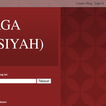
RGA
SIYAH)
log Ini
butor