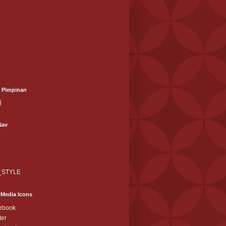
l Pimpinan
}
Nav
_STYLE
 Media Icons
ebook
ter