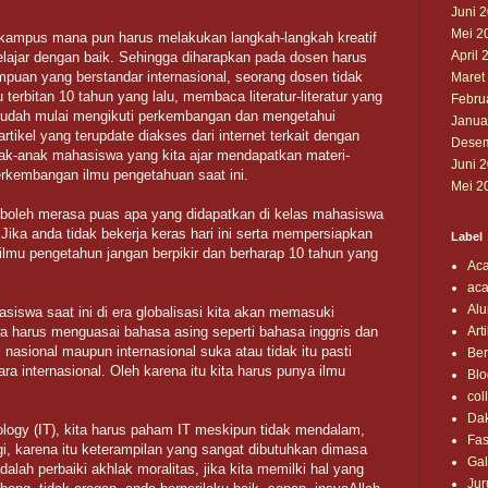
Juni 
Mei 2
in kampus mana pun harus melakukan langkah-langkah kreatif
April 
elajar dengan baik. Sehingga diharapkan pada dosen harus
puan yang berstandar internasional, seorang dosen tidak
Maret
erbitan 10 tahun yang lalu, membaca literatur-literatur yang
Febru
sudah mulai mengikuti perkembangan dan mengetahui
Janua
 artikel yang terupdate diakses dari internet terkait dengan
Desem
ak-anak mahasiswa yang kita ajar mendapatkan materi-
Juni 
rkembangan ilmu pengetahuan saat ini.
Mei 2
 boleh merasa puas apa yang didapatkan di kelas mahasiswa
Jika anda tidak bekerja keras hari ini serta mempersiapkan
Label
 ilmu pengetahun jangan berpikir dan berharap 10 tahun yang
Ac
aca
Alu
siswa saat ini di era globalisasi kita akan memasuki
harus menguasai bahasa asing seperti bahasa inggris dan
Art
nasional maupun internasional suka atau tidak itu pasti
Ber
ra internasional. Oleh karena itu kita harus punya ilmu
Blo
col
Da
logy (IT), kita harus paham IT meskipun tidak mendalam,
Fas
gi, karena itu keterampilan yang sangat dibutuhkan dimasa
Gal
alah perbaiki akhlak moralitas, jika kita memilki hal yang
Jur