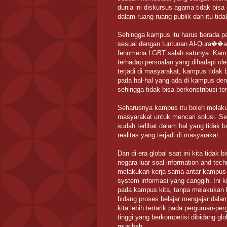
dunia ini diskursus agama tidak bis
dalam ruang-ruang publik dan itu tidak
Sehingga kampus itu harus berada pa
sesuai dengan tuntunan Al-Qura��an
fenomena LGBT salah satunya. Kampus
terhadap persoalan yang dihadapi o
terjadi di masyarakat, kampus tidak 
pada hal-hal yang ada di kampus deng
sehingga tidak bisa berkonstribusi t
Seharusnya kampus itu boleh melaku
masyarakat untuk mencari solusi. S
sudah terlibat dalam hal yang tidak b
realitas yang terjadi di masyarakat.
Dan di era global saat ini kita tidak
negara luar soal information and tech
melakukan kerja sama antar kampus
system informasi yang canggih. Ini ki
pada kampus kita, tanpa melakukan l
bidang proses belajar mengajar dal
kita lebih tertarik pada perguruan-pe
tinggi yang berkompetisi dibidang gl
musibah.