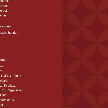
gle-plus
tagram
terest
kedin
c Header
lassic_header}
r
Menu
me
il
si, Misi & Tujuan
nstra
ah Kebijakan
ruktur Organisasi
ilitas
boratorium
inik