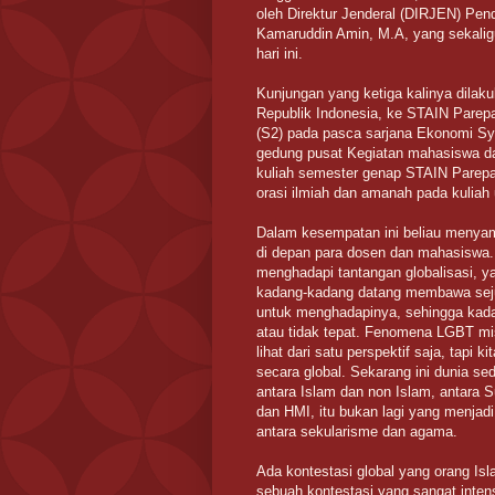
oleh Direktur Jenderal (DIRJEN) Pend
Kamaruddin Amin, M.A, yang sekal
hari ini.
Kunjungan yang ketiga kalinya dilak
Republik Indonesia, ke STAIN Parepa
(S2) pada pasca sarjana Ekonomi Sy
gedung pusat Kegiatan mahasiswa da
kuliah semester genap STAIN Parepa
orasi ilmiah dan amanah pada kulia
Dalam kesempatan ini beliau menyam
di depan para dosen dan mahasiswa. 
menghadapi tantangan globalisasi, ya
kadang-kadang datang membawa sejum
untuk menghadapinya, sehingga kada
atau tidak tepat. Fenomena LGBT mis
lihat dari satu perspektif saja, tapi 
secara global. Sekarang ini dunia s
antara Islam dan non Islam, antara
dan HMI, itu bukan lagi yang menjadi
antara sekularisme dan agama.
Ada kontestasi global yang orang Is
sebuah kontestasi yang sangat intensi