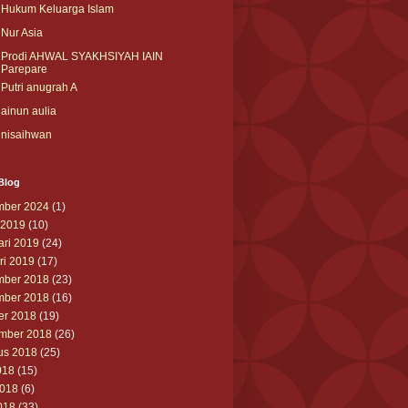
Hukum Keluarga Islam
Nur Asia
Prodi AHWAL SYAKHSIYAH IAIN
Parepare
Putri anugrah A
ainun aulia
nisaihwan
Blog
ber 2024
(1)
 2019
(10)
ari 2019
(24)
ri 2019
(17)
ber 2018
(23)
ber 2018
(16)
er 2018
(19)
mber 2018
(26)
us 2018
(25)
018
(15)
2018
(6)
018
(33)