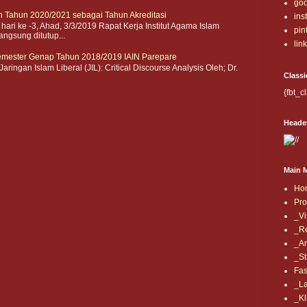
goo
 Tahun 2020/2021 sebagai Tahun Akreditasi
ins
i ke -3, Ahad, 3/3/2019 Rapat Kerja Institut Agama Islam
pin
angsung ditutup...
lin
Semester Genap Tahun 2018/2019 IAIN Parepare
aringan Islam Liberal (JIL): Critical Discourse Analysis Oleh; Dr.
Classi
{fbt_c
Heade
Main 
Ho
Prof
_Vi
_Re
_Ar
_St
Fas
_La
_Kl