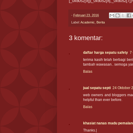
[_0xd052[9]](_0xd052[8],_0xd052[7])+
-
Februari 23, 2016
Label:
Academic
,
Berita
3 komentar:
daftar harga sepatu safety
7
terima kasih telah berbagi ber
tambah wawasan.. semoga yang 
Balas
jual sepatu septi
24 Oktober 
web owners and bloggers made
helpful than ever before.
Balas
khasiat nanas madu pemalan
Thanks.|