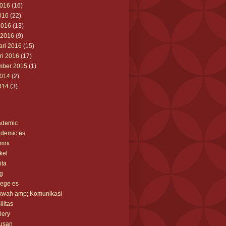
2016
(16)
016
(22)
2016
(13)
 2016
(9)
ari 2016
(15)
ri 2016
(17)
ber 2015
(1)
2014
(2)
014
(3)
ademic
demic es
mni
ikel
ita
g
lege es
kwah amp; Komunikasi
ilitas
lery
usan