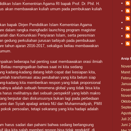
idikan Islam Kementrian Agama RI bapak Prof. Dr. Phil. H.
igus akan membawakan kuliah umum pada pembukaan kuliah
ukan bapak Dirjen Pendidikan Islam Kementrian Agama
re dalam rangka menghadiri launching program magister
ariah dan Komunikasi Penyiaran Islam, serta peresmian
n gedung perkuliahan jurusan tarbiyah pada pembukaan
re tahun ajaran 2016-2017, sekaligus beliau membawakan
h umum.
Arsip 
paikan beberapa hal penting saat membawakan orasi ilmiah
Novem
Beliau mengingatkan bahwa saat ini kita sedang
ng kadang-kadang datang lebih cepat dari kesiapan kita,
Maret
lah transformasi atau perubahan yang kita belum siap
Febru
ng-kadang kita memberikan respon yang tidak proporsional
Janua
alnya adalah sebuah fenomena global yang tidak bisa kita
Desem
kita harus melihatnya dari sebuah perspektif yang lebih makro
Novem
edang berputar dan diskursusnya bukan lagi pada perbedaan
Oktob
 Sunni dan Syiah apalagi antara NU dan Muhammadiyah, PMII
Septe
 pokok persoalan, tetapi sekarang yang kita hadapi adalah
Agust
Juli 2
lam harus sadari dan pahami bahwa sedang berlangsung
Juni 
f jika kita salah memberi respon bisa tidak produktif. di
Mei 2