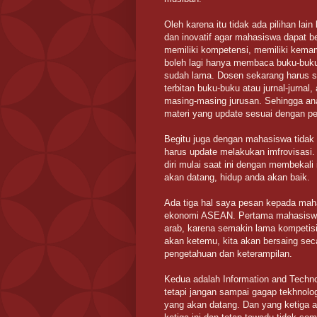
Oleh karena itu tidak ada pilihan la
dan inovatif agar mahasiswa dapat b
memiliki kompetensi, memiliki kemam
boleh lagi hanya membaca buku-buku t
sudah lama. Dosen sekarang harus 
terbitan buku-buku atau jurnal-jurnal,
masing-masing jurusan. Sehingga an
materi yang update sesuai dengan pe
Begitu juga dengan mahasiswa tidak
harus update melakukan imfrovisasi. 
diri mulai saat ini dengan membekali
akan datang, hidup anda akan baik.
Ada tiga hal saya pesan kepada maha
ekonomi ASEAN. Pertama mahasiswa 
arab, karena semakin lama kompetisi 
akan ketemu, kita akan bersaing seca
pengetahuan dan keterampilan.
Kedua adalah Information and Techno
tetapi jangan sampai gagap tekhnolo
yang akan datang. Dan yang ketiga ad