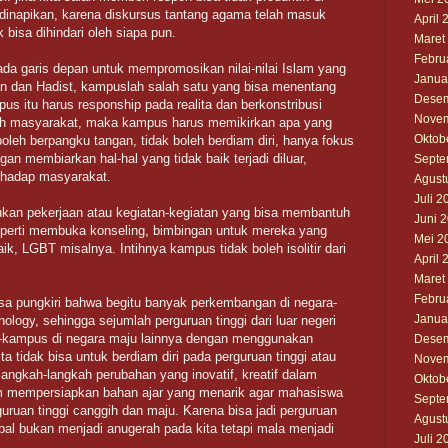
a dinapikan, karena diskursus tantang agama telah masuk
April 
 bisa dihindari oleh siapa pun.
Maret
Febru
da garis depan untuk mempromosikan nilai-nilai Islam yang
Janua
 dan Hadist, kampuslah salah satu yang bisa menentang
Desem
 itu harus responship pada realita dan berkonstribusi
Novem
leh masyarakat, maka kampus harus memikirkan apa yang
Oktob
boleh berpangku tangan, tidak boleh berdiam diri, hanya fokus
an membiarkan hal-hal yang tidak baik terjadi diluar,
Septe
erhadap masyarakat.
Agust
Juli 2
kan pekerjaan atau kegiatan-kegiatan yang bisa membantuh
Juni 
eperti membuka konseling, bimbingan untuk mereka yang
Mei 2
aik, LGBT misalnya. Intihnya kampus tidak boleh isolitir dari
April 
Maret
Febru
 bisa pungkiri bahwa begitu banyak perkembangan di negara-
Janua
nology, sehingga sejumlah perguruan tinggi dari luar negeri
-kampus di negara maju lainnya dengan menggunakan
Desem
ta tidak bisa untuk berdiam diri pada perguruan tinggi atau
Novem
angkah-langkah perubahan yang inovatif, kreatif dalam
Oktob
am mempersiapkan bahan ajar yang menarik agar mahasiswa
Septe
rguruan tinggi canggih dan maju. Karena bisa jadi perguruan
Agust
obal bukan menjadi anugerah pada kita tetapi mala menjadi
Juli 2