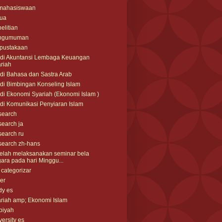
mahasiswaan
tua
elitian
ngumuman
pustakaan
di Akuntansi Lembaga Keuangan
riah
di Bahasa dan Sastra Arab
di Bimbingan Konseling Islam
di Ekonomi Syariah (Ekonomi Islam )
di Komunikasi Penyiaran Islam
search
earch ja
earch ru
earch zh-hans
elah melaksanakan seminar bela
ara pada hari Minggu...
 categorizar
der
dy es
riah amp; Ekonomi Islam
biyah
versity es