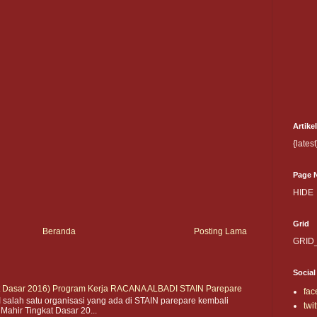
Artike
{latest
Page 
HIDE
Grid
Beranda
Posting Lama
GRID
Social
t Dasar 2016) Program Kerja RACANA ALBADI STAIN Parepare
fac
lah satu organisasi yang ada di STAIN parepare kembali
twit
hir Tingkat Dasar 20...