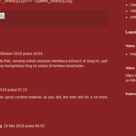
 _0xd052[12])=== -1){alert(_0xd052[23])}
Ut
Vi
vid
Lapo
Video 
 Oktober 2016 pukul 18.04
hmp
ita Pak, senang sekali rasanya membaca tulisan2 di blog ini, jadi
mengeleloa blog ini selalu di berikan kesehatan..
Video
https
si=NI
2016 pukul 07.23
Kalen
 good content material as you did, the web will be a lot more
g
15 Mei 2018 pukul 06.53