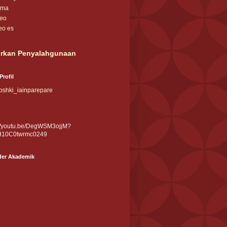
ama
deo
eo es
rkan Penyalahgunaan
Profil
shki_iainparepare
://youtu.be/DegWSM3ojjM?
H10C0twrmc0249
der Akademik